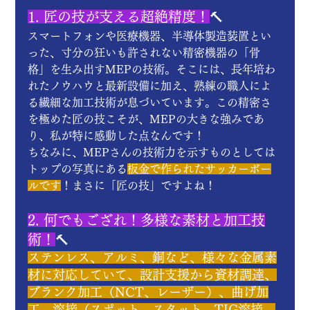
1. 匠の技が支える超絶精度！
🔨
スマートフォンや医療機器、半導体製造装置とい
った、寸分の狂いも許されない精密機器の「骨
格」を生み出すMEPの技術。そこには、長年培わ
れたノウハウと最新設備に加え、熟練の職人によ
る繊細な加工技術が息づいています。この精密さ
を極めた匠の技こそが、MEPの大きな強みであ
り、私が特に感動した点なんです！
ちなみに、MEPさんの技術力を示すものとしては
トップの写真にある
板金で作られたサッカーボー
ルです
！まさに「匠の技」ですよね！
2. 何でもござれ！多様な素材と加工技
術！
🔨
ステンレス、アルミ、銅など、様々な金属素
材に対応していて、設計支援から資材調達、
ブランク加工（NCT、レーザー）、曲げ加
工、溶接（スポット、スタット、TIG溶接、