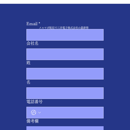
ラズパイで試作してそのまま現場へ！
「産業用ラズベリーパイ」っていう選択
肢、知ってますか？🤔
Email
*
​メルマガ配信で三井電子株式会社の最新情
報を受け取る
会社名
姓
名
電話番号
備考欄