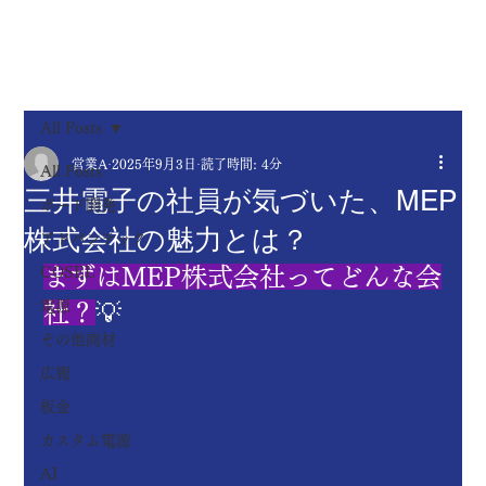
​Mitsui
MENU
electro
n.
All Posts
営業A
2025年9月3日
読了時間: 4分
All Posts
三井電子の社員が気づいた、MEP
ボード開発
株式会社の魅力とは？
アドバンテック
まずはMEP株式会社ってどんな会
COSEL
電源
社？
💡
その他商材
広報
板金
カスタム電源
AI