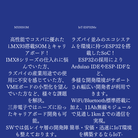
MX93SOM
IoT-ESP32Me
高性能でコスパに優れた
ラズパイ並みのエコシステ
i.MX93搭載SOMとキャリ
ムを環境に持つESP32を搭
アボード！
載したSoC！
IMX8シリーズの仕入れに悩
ESP32の採用により
んでいた方、
Arduino IDEやESP-IDFな
ラズパイの産業用途での使
ど、
用に不安を感じていた方、
多様な開発環境がサポート
VMEボードの小型化を望ん
され幅広い開発者が利用で
でいた方など、様々な課題
きます。
を解決。
WiFi/Bluetooth標準搭載に
三井電子ではニーズに沿っ
加え、11Ah無線モジュール
たキャリアボード開発も可
で見通し1kmまでの通信を
能。
実現。
SWでは低レイヤ層の開発陣
簡単・安価・迅速にIoT環境
も整えております。
を構築するならIoT-