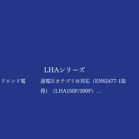
LHAシリーズ
ンドエンド電
過電圧カテゴリⅢ対応（EN62477-1取
得）（LHA150F/300F）

I F47）

小型・軽量・低背

高調波規制対応（IEC61000-3-2 準拠）