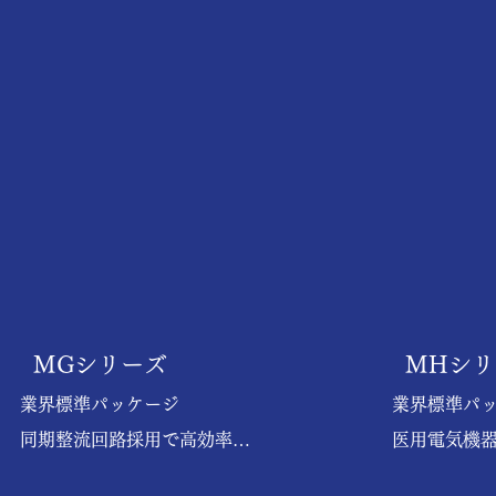
MGシリーズ
MHシ
業界標準パッケージ

業界標準パッ
同期整流回路採用で高効率
医用電気機器
（MGS10/MGS15/MGS30）

アルミ電解/