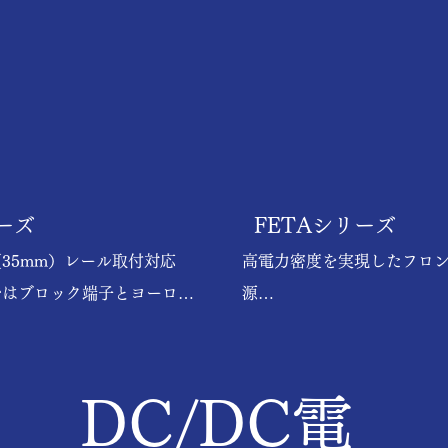
リーズ
FETAシリーズ
（35mm）レール取付対応

高電力密度を実現したフロ
台はブロック端子とヨーロッ
源

イプを用意

半導体製造装置規格対応（SEM
～370V対応（機種により異な
低背型（1Uサイズ）
DC/DC電