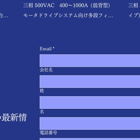
三相 500VAC　400～1000A（低背型）

三相 
台採
モータドライブシステム向け多段フィル
イプ）
タ

150
入出力ブスバータイプ
設置
Email
*
会社名
姓
名
の最新情
電話番号