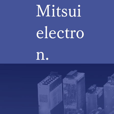
​Mitsui
electro
n.