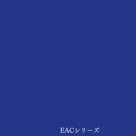
アルミ電解/タンタルコンデンサ未使用
用
EACシリーズ