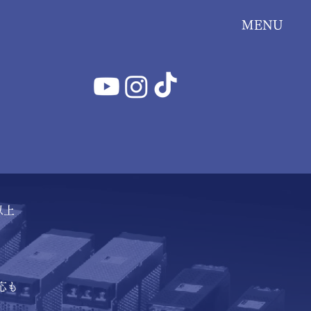
MENU
以上
応も