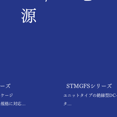
源
リーズ
STMGFSシリーズ
ケージ

ユニットタイプの絶縁型DC
規格に対応

タ

タンタル電解コンデンサ未使
入出力端子の端子台/コネクタ