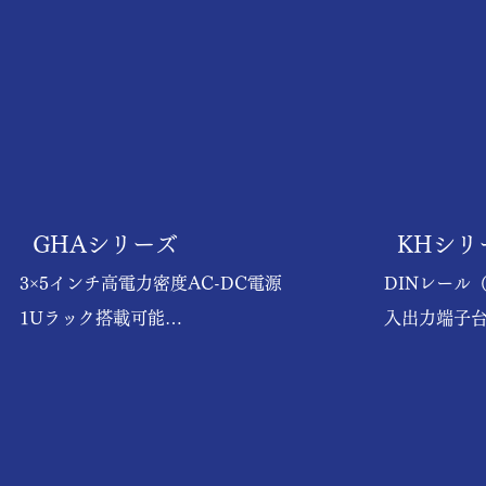
GHAシリーズ
​KHシ
3×5インチ高電力密度AC-DC電源

DINレール
1Uラック搭載可能

入出力端子
最大電力700W
パ端子の2タ
DC入力88
る）