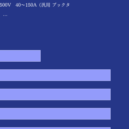
500V　40～150A（汎用 ブックタ


kHz-1MHz高減衰（1段フィルタ）

面積省スペース