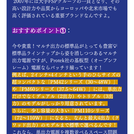
 2007年には大手FSPグループの一員となり、その
高い設計力や品質からヨーロッパや北米市場でも
高く評価されている重要ブランドなんですよ。
おすすめポイント①
：
今や貴重！マルチ出力の標準品がとっても豊富💡 
標準品ラインナップから姿を消しつつあるマルチ
出力電源ですが、Protek社の基板型（オープンフ
レーム）電源ならバッチリ揃っています！ 
例えば、2インチ×4インチという手のひらサイズの
超コンパクトな「PM42シリーズ（30〜48W）」
や「PM60シリーズ（37.5〜64W）」には、単出力
だけでなくデュアル（2出力）やトリプル（3出
力）のモデルがしっかり用意されています。
さらに、
少し容量の大きい「PM110シリーズ
（72〜110W）」になると、なんと最大4出力（ク
ワッド出力）のモデルまで標準で選べるんです！
これなら、単出力電源を複数並べるスペース問題