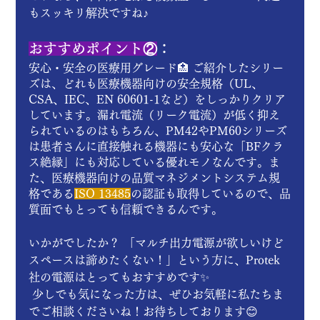
もスッキリ解決ですね♪
おすすめポイント②
：
安心・安全の医療用グレード🏥 ご紹介したシリー
ズは、どれも医療機器向けの安全規格（UL、
CSA、IEC、EN 60601-1など）をしっかりクリア
しています。漏れ電流（リーク電流）が低く抑え
られているのはもちろん、PM42やPM60シリーズ
は患者さんに直接触れる機器にも安心な「BFクラ
ス絶縁」にも対応している優れモノなんです。ま
た、医療機器向けの品質マネジメントシステム規
格である
ISO 13485
の認証も取得しているので、品
質面でもとっても信頼できるんです。
いかがでしたか？ 「マルチ出力電源が欲しいけど
スペースは諦めたくない！」という方に、Protek
社の電源はとってもおすすめです✨
 少しでも気になった方は、ぜひお気軽に私たちま
でご相談くださいね！お待ちしております😊