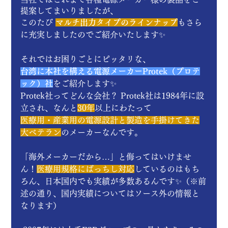
提案してまいりましたが、
このたび 
マルチ出力タイプのラインナップ
もさら
に充実しましたのでご紹介いたします✨
それではお困りごとにピッタリな、
台湾に本社を構える電源メーカーProtek（プロテ
ック）社
をご紹介します✨
Protek社ってどんな会社？ Protek社は1984年に設
立され、なんと
30年
以上にわたって
医療用・産業用の電源設計と製造を手掛けてきた
大ベテラン
のメーカーなんです。
「海外メーカーだから…」と侮ってはいけませ
ん！
医療用規格にばっちし対応
しているのはもち
ろん、日本国内でも実績が多数あるんです✨（※前
述の通り、国内実績についてはソース外の情報と
なります）