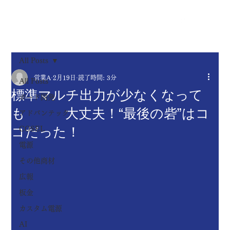
​Mitsui
MENU
electro
n.
All Posts
営業A
2月19日
読了時間: 3分
All Posts
標準マルチ出力が少なくなって
ボード開発
も 大丈夫！“最後の砦”はコ
アドバンテック
コだった！
COSEL
電源
その他商材
広報
板金
カスタム電源
AI